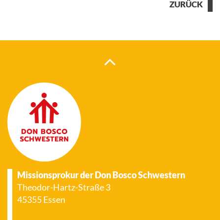
ZURÜCK
Missionsprokur der Don Bosco Schwestern
Theodor-Hartz-Straße 3
45355 Essen